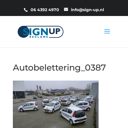
06 4392 4970
info@sign-up.nl
Autobelettering_0387