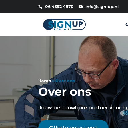
06 4392 4970
info@sign-up.nl
Home
»
Over ons
Over ons
Jouw betrouwbare partner voor ho
Offerte aanvragen