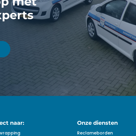
op met
xperts
ect naar:
Onze diensten
wrapping
Reclameborden