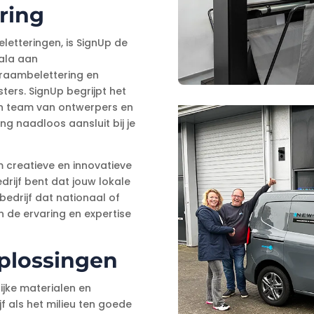
ering
letteringen, is SignUp de
cala aan
 raambelettering en
ters. SignUp begrijpt het
un team van ontwerpers en
g naadloos aansluit bij je
 creatieve en innovatieve
edrijf bent dat jouw lokale
bedrijf dat nationaal of
en de ervaring en expertise
oplossingen
ijke materialen en
f als het milieu ten goede