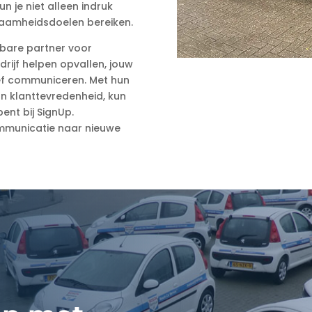
 je niet alleen indruk
zaamheidsdoelen bereiken.
wbare partner voor
rijf helpen opvallen, jouw
ef communiceren. Met hun
an klanttevredenheid, kun
bent bij SignUp.
mmunicatie naar nieuwe