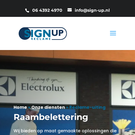
06 4392 4970
info@sign-up.nl
Home
»
Onze diensten
»
Reclame-uiting
Raambelettering
Wij
bieden op maat gemaakte oplossingen die