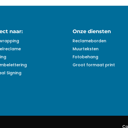
ect naar:
Onze diensten
wrapping
Reclameborden
elreclame
Muurteksten
ing
Fotobehang
mbelettering
Groot formaat print
al Signing
Co