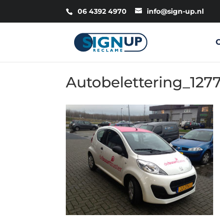
06 4392 4970
info@sign-up.nl
Autobelettering_127