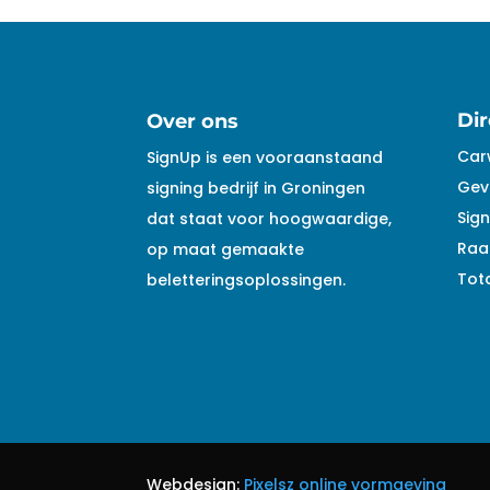
Dir
Over ons
Car
SignUp is een vooraanstaand
Gev
signing bedrijf in Groningen
Sign
dat staat voor hoogwaardige,
Raa
op maat gemaakte
Tota
beletteringsoplossingen.
Webdesign:
Pixelsz online vormgeving