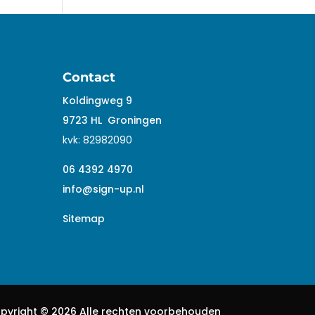
Contact
Koldingweg 9
9723 HL
Groningen
kvk:
82982090
06 4392 4970
info@sign-up.nl
Sitemap
pyright ©
2026 Alle rechten voorbehouden