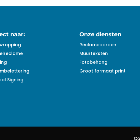
ect naar:
Onze diensten
wrapping
Reclameborden
elreclame
Muurteksten
ing
Fotobehang
mbelettering
Groot formaat print
al Signing
Co