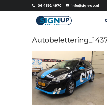
06 4392 4970
info@sign-up.nl
Autobelettering_143