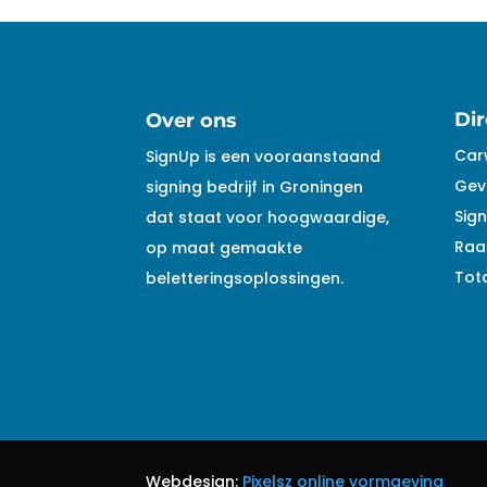
Dir
Over ons
Car
SignUp is een vooraanstaand
Gev
signing bedrijf in Groningen
Sign
dat staat voor hoogwaardige,
Raa
op maat gemaakte
Tota
beletteringsoplossingen.
Webdesign:
Pixelsz online vormgeving