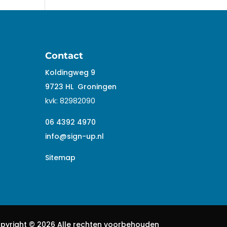
Contact
Koldingweg 9
9723 HL
Groningen
kvk:
82982090
06 4392 4970
info@sign-up.nl
Sitemap
pyright ©
2026 Alle rechten voorbehouden