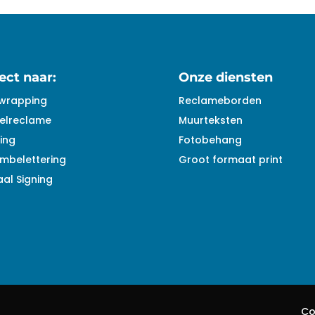
ect naar:
Onze diensten
wrapping
Reclameborden
elreclame
Muurteksten
ing
Fotobehang
mbelettering
Groot formaat print
al Signing
Co