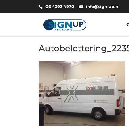
06 4392 4970
info@sign-up.nl
Autobelettering_223