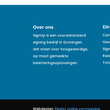
Dir
Over ons
Car
SignUp is een vooraanstaand
Gev
signing bedrijf in Groningen
Sign
dat staat voor hoogwaardige,
Raa
op maat gemaakte
Tota
beletteringsoplossingen.
Webdesign:
Pixelsz online vormgeving