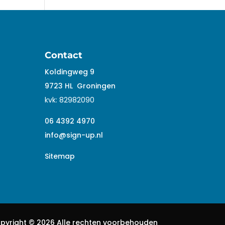
Contact
Koldingweg 9
9723 HL
Groningen
kvk:
82982090
06 4392 4970
info@sign-up.nl
Sitemap
pyright ©
2026 Alle rechten voorbehouden