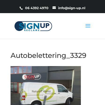
06 4392 4970
info@sign-up.nl
Autobelettering_3329