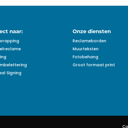
ect naar:
Onze diensten
wrapping
Reclameborden
elreclame
Muurteksten
ing
Fotobehang
mbelettering
Groot formaat print
al Signing
Co