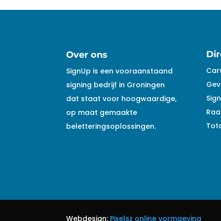
Dir
Over ons
Car
SignUp is een vooraanstaand
Gev
signing bedrijf in Groningen
Sign
dat staat voor hoogwaardige,
Raa
op maat gemaakte
Tota
beletteringsoplossingen.
Webdesign:
Pixelsz online vormgeving