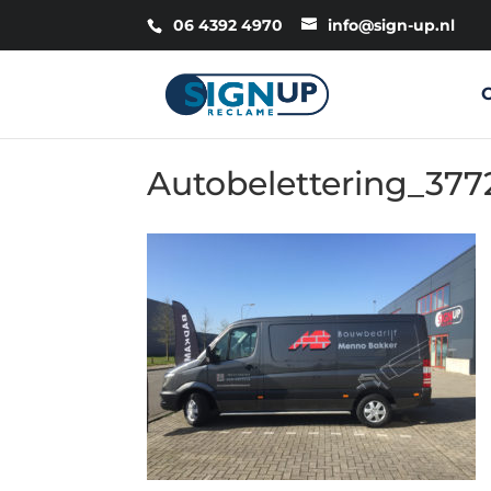
06 4392 4970
info@sign-up.nl
Autobelettering_377