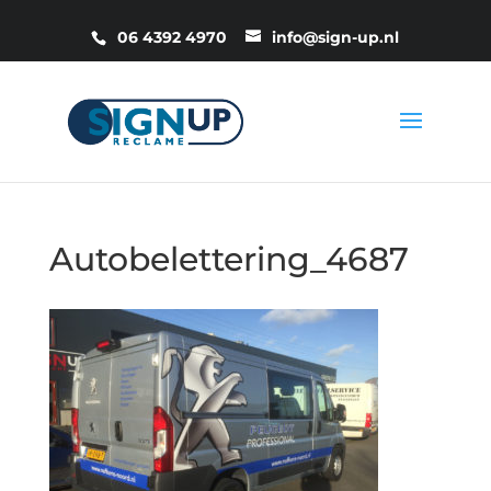
06 4392 4970
info@sign-up.nl
Autobelettering_4687