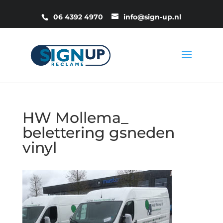
06 4392 4970
info@sign-up.nl
HW Mollema_
belettering gsneden
vinyl