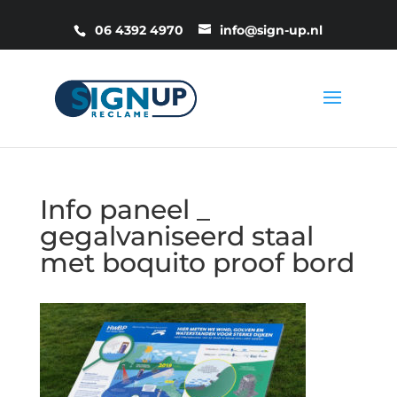
06 4392 4970
info@sign-up.nl
Info paneel _
gegalvaniseerd staal
met boquito proof bord