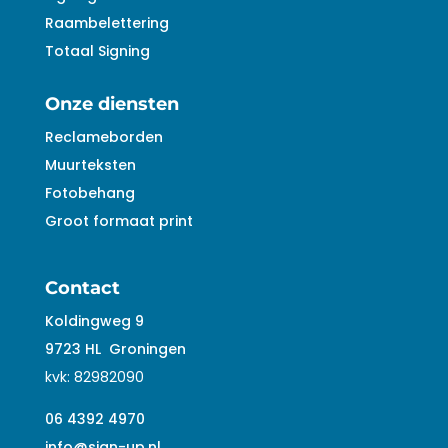
Raambelettering
Totaal Signing
Onze diensten
Reclameborden
Muurteksten
Fotobehang
Groot formaat print
Contact
Koldingweg 9
9723 HL
Groningen
kvk:
82982090
06 4392 4970
info@sign-up.nl