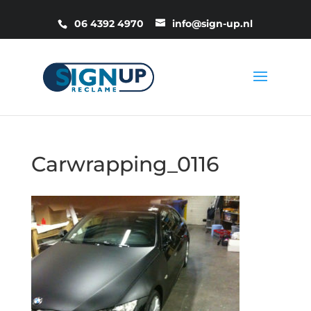
06 4392 4970
info@sign-up.nl
Carwrapping_0116