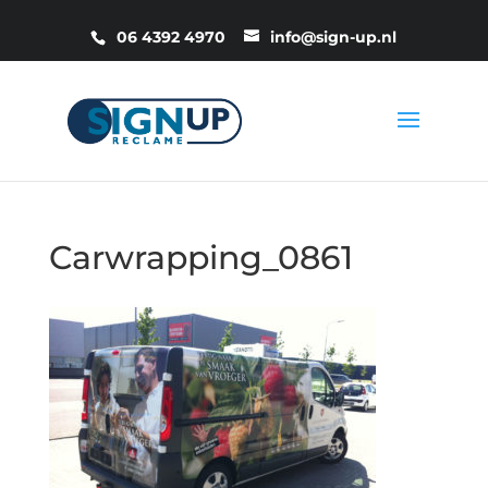
06 4392 4970
info@sign-up.nl
Carwrapping_0861