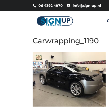
06 4392 4970
info@sign-up.nl
Carwrapping_1190