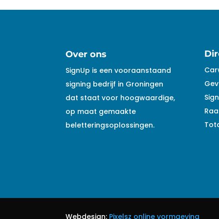
Dir
Over ons
Car
SignUp is een vooraanstaand
Gev
signing bedrijf in Groningen
Sign
dat staat voor hoogwaardige,
Raa
op maat gemaakte
Tota
beletteringsoplossingen.
Webdesign:
Pixelsz online vormgeving