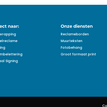
ect naar:
Onze diensten
wrapping
Reclameborden
elreclame
Muurteksten
ing
Fotobehang
mbelettering
Groot formaat print
al Signing
Co