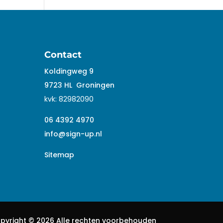
Contact
Koldingweg 9
9723 HL
Groningen
kvk:
82982090
06 4392 4970
info@sign-up.nl
Sitemap
pyright ©
2026 Alle rechten voorbehouden