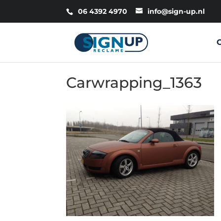
06 4392 4970
info@sign-up.nl
Carwrapping_1363