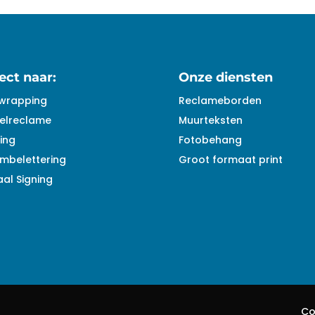
ect naar:
Onze diensten
wrapping
Reclameborden
elreclame
Muurteksten
ing
Fotobehang
mbelettering
Groot formaat print
al Signing
Co