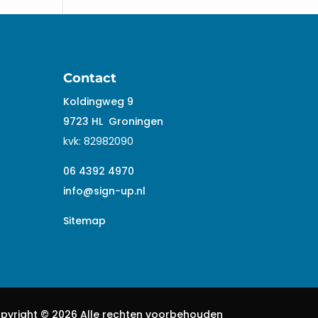
Contact
Koldingweg 9
9723 HL
Groningen
kvk:
82982090
06 4392 4970
info@sign-up.nl
Sitemap
pyright ©
2026 Alle rechten voorbehouden