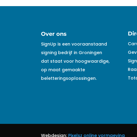
Dir
Over ons
Car
SignUp is een vooraanstaand
Gev
signing bedrijf in Groningen
Sign
dat staat voor hoogwaardige,
Raa
op maat gemaakte
Tota
beletteringsoplossingen.
Webdesign:
Pixelsz online vormgeving