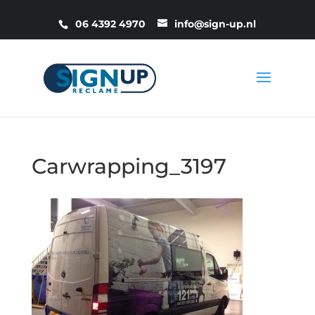
06 4392 4970
info@sign-up.nl
Carwrapping_3197