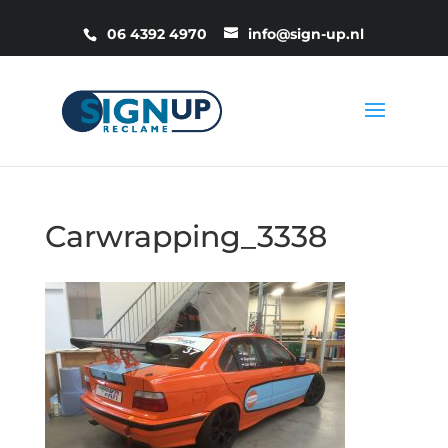
06 4392 4970
info@sign-up.nl
Carwrapping_3338