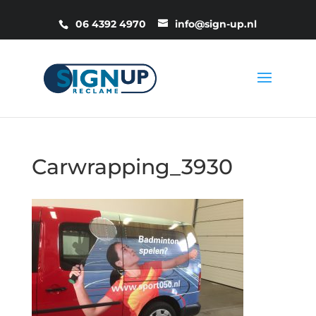
06 4392 4970
info@sign-up.nl
Carwrapping_3930