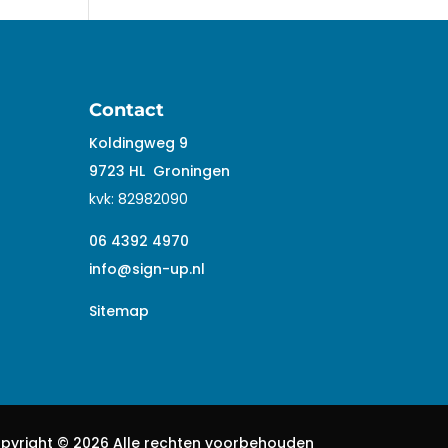
Contact
Koldingweg 9
9723 HL
Groningen
kvk:
82982090
06 4392 4970
info@sign-up.nl
Sitemap
pyright ©
2026 Alle rechten voorbehouden