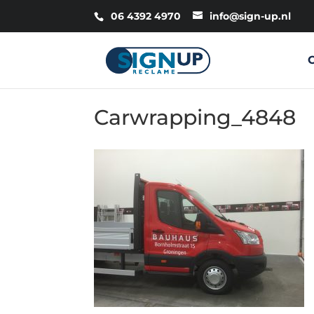
06 4392 4970
info@sign-up.nl
Carwrapping_4848