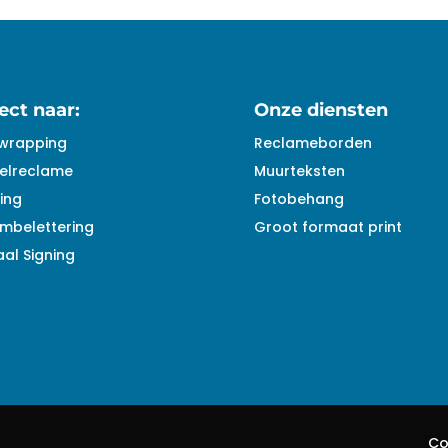
ect naar:
Onze diensten
wrapping
Reclameborden
elreclame
Muurteksten
ing
Fotobehang
mbelettering
Groot formaat print
al Signing
Co