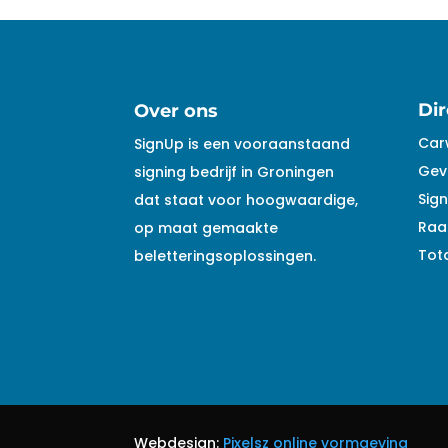
Dir
Over ons
Car
SignUp is een vooraanstaand
Gev
signing bedrijf in Groningen
Sign
dat staat voor hoogwaardige,
Raa
op maat gemaakte
Tota
beletteringsoplossingen.
Webdesign:
Pixelsz online vormgeving