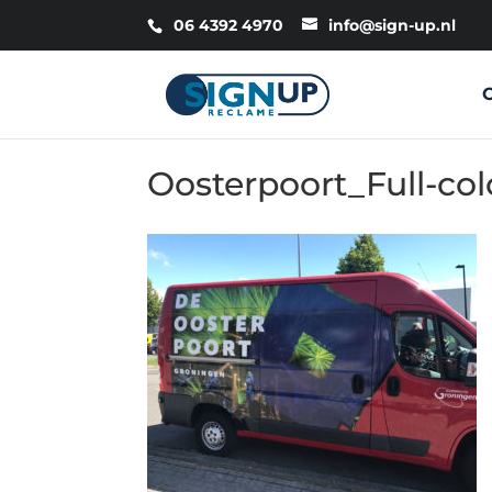
06 4392 4970
info@sign-up.nl
Oosterpoort_Full-col