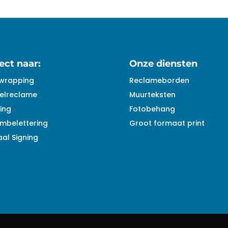
ect naar:
Onze diensten
wrapping
Reclameborden
elreclame
Muurteksten
ing
Fotobehang
mbelettering
Groot formaat print
al Signing