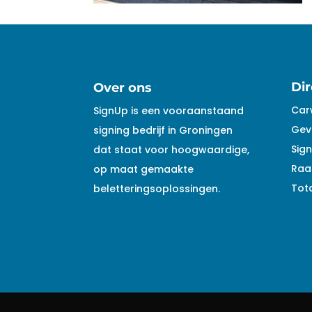
Dir
Over ons
Car
SignUp is een vooraanstaand
Gev
signing bedrijf in Groningen
Sign
dat staat voor hoogwaardige,
Raa
op maat gemaakte
Tota
beletteringsoplossingen.