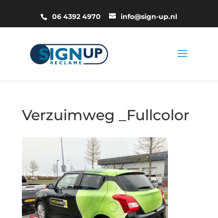
06 4392 4970
info@sign-up.nl
Verzuimweg _Fullcolor