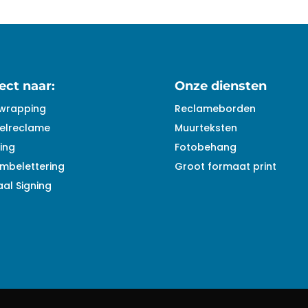
ect naar:
Onze diensten
wrapping
Reclameborden
elreclame
Muurteksten
ing
Fotobehang
mbelettering
Groot formaat print
al Signing