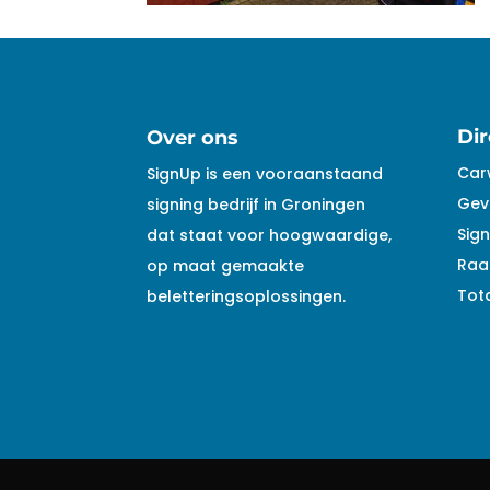
Dir
Over ons
Car
SignUp is een vooraanstaand
Gev
signing bedrijf in Groningen
Sign
dat staat voor hoogwaardige,
Raa
op maat gemaakte
Tota
beletteringsoplossingen.