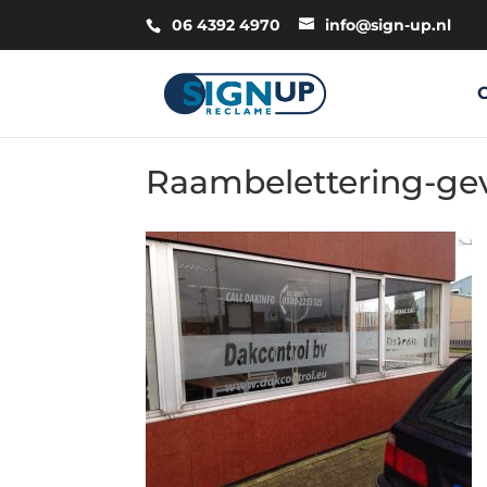
06 4392 4970
info@sign-up.nl
Raambelettering-gev