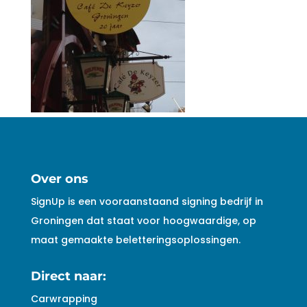
Over ons
SignUp is een vooraanstaand signing bedrijf in
Groningen dat staat voor hoogwaardige, op
maat gemaakte beletteringsoplossingen.
Direct naar:
Carwrapping