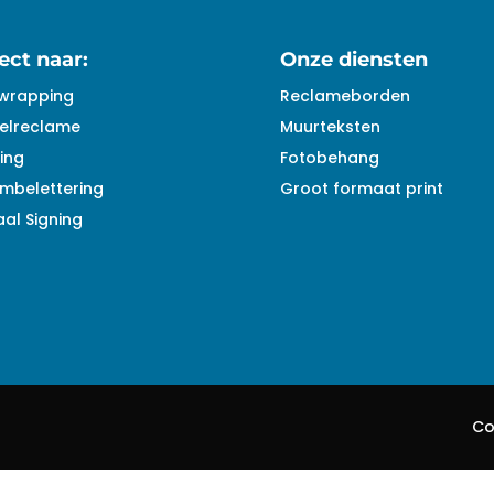
ect naar:
Onze diensten
wrapping
Reclameborden
elreclame
Muurteksten
ing
Fotobehang
mbelettering
Groot formaat print
al Signing
Co