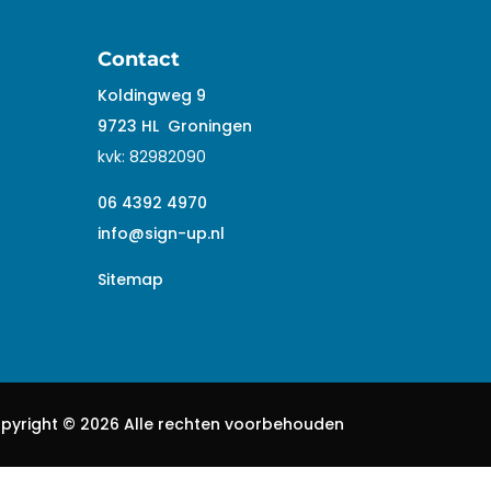
Contact
Koldingweg 9
9723 HL
Groningen
kvk:
82982090
06 4392 4970
info@sign-up.nl
Sitemap
pyright ©
2026 Alle rechten voorbehouden