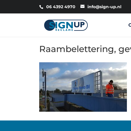
06 4392 4970
info@sign-up.nl
Raambelettering, ge